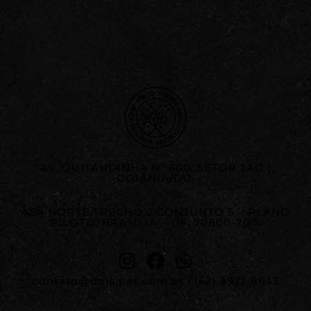
AV. QUITANDINHA Nº 600, SETOR JAÓ |
GOIÂNIA/GO.
ASA NORTE TRECHO 2 CONJUNTO 5 – PLANO
PILOTO, BRASÍLIA – DF, 70800-200.
contato@doisipes.com.br
|
(62) 3921-8645